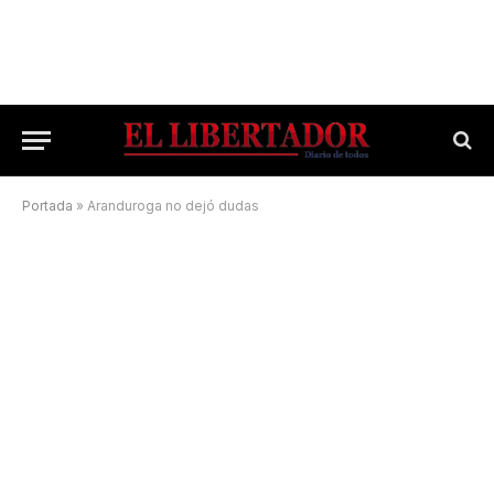
Portada
»
Aranduroga no dejó dudas