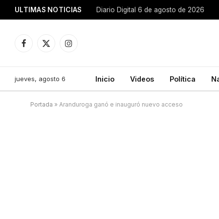
ULTIMAS NOTICIAS
Diario Digital 6 de agosto de 2026
Facebook
X
Instagram
(Twitter)
jueves, agosto 6
Inicio
Videos
Política
N
Portada
»
Aranduroga ganó e inauguró nuevo acceso