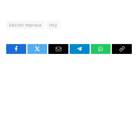
Edición Impresa
Hoy
Facebook
Twitter
Email
Telegram
WhatsApp
Copy
Link