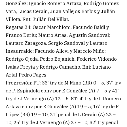
González; Ignacio Romero Artaza, Rodrigo Gómez
Vara, Lucas Cerain, Juan Vallejos Barbis y Julián
Villota. Ent: Julián Del Villar.
Regatas 24: Oscar Marchioni, Facundo Baldi y
Franco Deriu; Mauro Arias, Agustín Sandoval;
Lautaro Zaragoza, Sergio Sandoval y Lautaro
Insaurralde; Facundo Allevi y Marcelo Miño;
Rodrigo Ojeda, Pedro Bojanich, Federico Vidondo,
Isaías Freyta y Rodrigo Camacho. Ent: Luciano
Artal-Pedro Fages.
Progresión: PT: 33’ try de M Miño (RR) 0 – 5, 37’ try
de F. Espíndola conv por E González (A) 7 – 5 y 41’
try de J Vernengo (A) 12 – 5. ST: 4’ try de I. Romero
Artaza conv por E González (A) 19 – 5; 16’ try de F
López (RR) 19 – 10; 21’ penal de L Cerain (A) 22 –
10; 25’ try de J Vernengo (A) 27 – 10; 32’ try penal