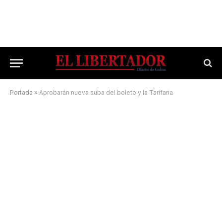
Portada
»
Aprobarán nueva suba del boleto y la Tarifaria