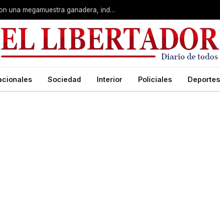
Corrientes: La Rural celebra 90 años con una megamuestra ganadera, industrial y artística
acionales
Sociedad
Interior
Policiales
Deportes