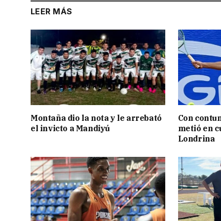
LEER MÁS
Montaña dio la nota y le arrebató
Con contun
el invicto a Mandiyú
metió en c
Londrina