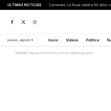
ULTIMAS NOTICIAS
Facebook
X
Instagram
(Twitter)
jueves, agosto 6
Inicio
Videos
Política
N
Portada
»
Apoyo económico a varios clubes goyanos