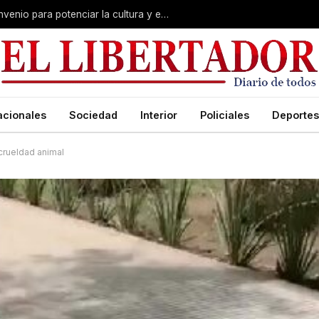
Polich y Lourdes Sánchez firmaron convenio para potenciar la cultura y el turismo en Corrientes
acionales
Sociedad
Interior
Policiales
Deportes
 crueldad animal