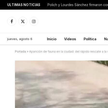
ULTIMAS NOTICIAS
Facebook
X
Instagram
(Twitter)
jueves, agosto 6
Inicio
Videos
Política
N
Portada
»
Aparición de fauna en la ciudad: del rápido rescate a la