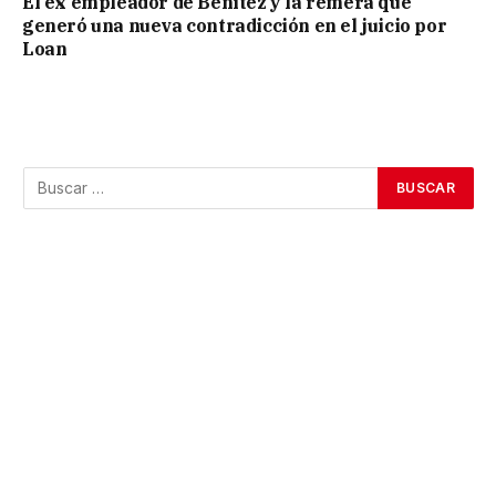
El ex empleador de Benítez y la remera que
generó una nueva contradicción en el juicio por
Loan