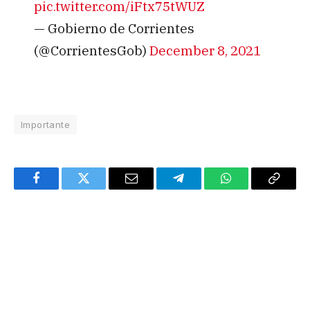
pic.twitter.com/iFtx75tWUZ
— Gobierno de Corrientes
(@CorrientesGob)
December 8, 2021
Importante
Facebook
Twitter
Email
Telegram
WhatsApp
Copy
Link