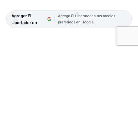
Agregar El
Agrega El Libertador a tus medios
preferidos en Google
Libertador en
La Municipalidad de Santa Ana de los Guácaras
publicó un comunicado especial en sus redes
sociales sobre la llegada del grupo musical «Yiyo y
Los Chicos 10» con sus seguidores a un evento no
autorizado.
«El pasado domingo 4, ante la llegada imprevista