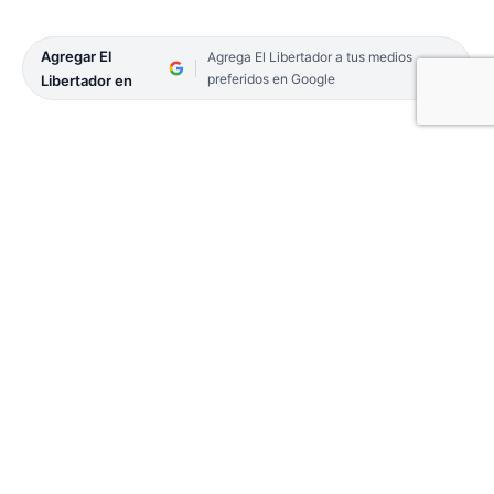
Agregar El
Agrega El Libertador a tus medios
preferidos en Google
Libertador en
El pasado sábado comenzó a regir la Ley de
Góndolas, tras ser sancionada por el Congreso en
2020. Hasta esa fecha, los comercios tuvieron
tiempo de acomodarse de acuerdo a la nueva
reglamentación a las modificaciones de espacios
propuestos.
A su vez, en Corrientes, sólo dos cadenas de