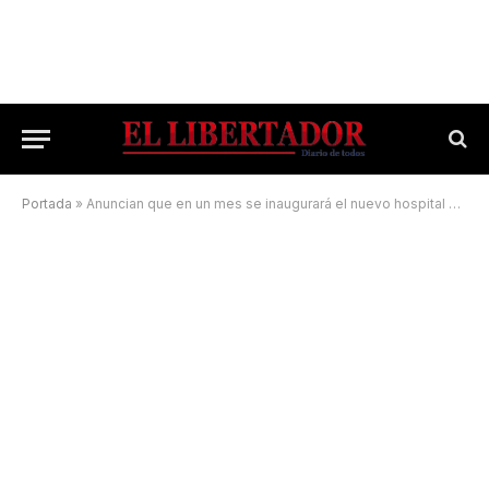
Portada
»
Anuncian que en un mes se inaugurará el nuevo hospital de Apipé