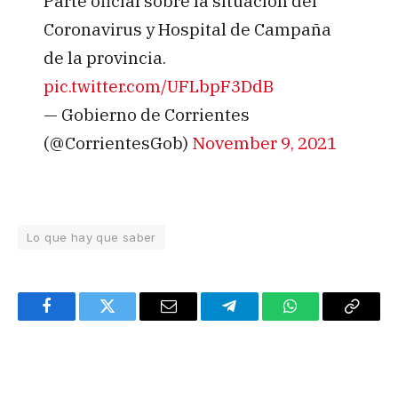
Parte oficial sobre la situación del
Coronavirus y Hospital de Campaña
de la provincia.
pic.twitter.com/UFLbpF3DdB
— Gobierno de Corrientes
(@CorrientesGob)
November 9, 2021
Lo que hay que saber
Facebook
Twitter
Email
Telegram
WhatsApp
Copy
Link