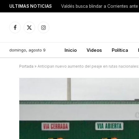
ULTIMAS NOTICIAS
Valdés busca blindar a Corrientes ante 
Facebook
X
Instagram
(Twitter)
domingo, agosto 9
Inicio
Videos
Política
Portada
»
Anticipan nuevo aumento del peaje en rutas nacionales: