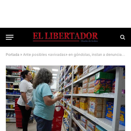
Portada
»
Ante posibles «avivadas» en góndolas, instan a denunciar las irregularidades