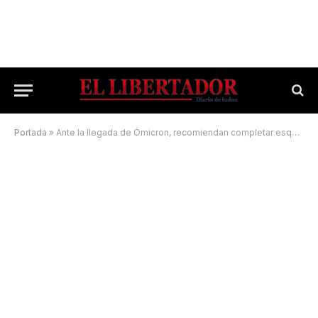
Portada
»
Ante la llegada de Ómicron, recomiendan completar esquemas de vacunación