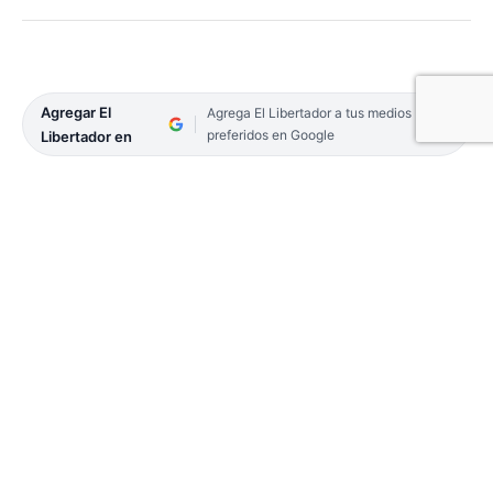
Agregar El
Agrega El Libertador a tus medios
preferidos en Google
Libertador en
El Gobierno provincial, a través del Ministerio de
Salud Pública, con la Nación, la Municipalidad y las
distintas comunas, encabezan Juntos contra el
Dengue, una estrategia de prevención y control de
esa patología. En este marco, se llevó a cabo este