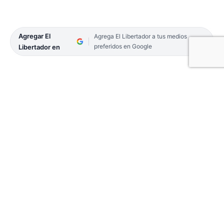
Agregar El
Agrega El Libertador a tus medios
preferidos en Google
Libertador en
El sospechoso fue interceptado por la Policía
mientras trasladaba el rodado a pie por la Ruta
Provincial 27. La motocicleta había sido
denunciada como sustraída hace apenas dos días.
En las primeras horas de este 1 de enero de 2026,