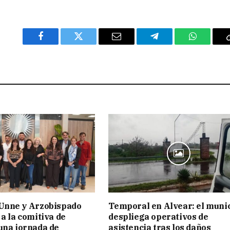
Facebook
Twitter
Email
Telegram
WhatsAp
 Unne y Arzobispado
Temporal en Alvear: el muni
 a la comitiva de
despliega operativos de
una jornada de
asistencia tras los daños