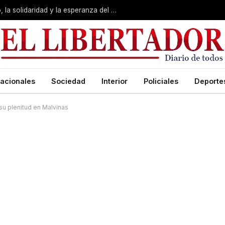
San Cayetano: Pedro valoró “el trabajo, la solidaridad y la esperanza del pueblo”
acionales
Sociedad
Interior
Policiales
Deporte
su plenitud en Malvinas