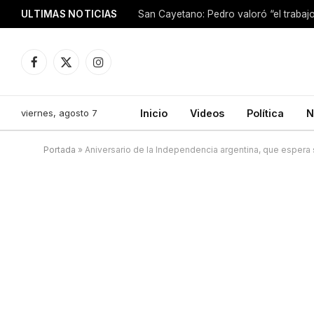
ULTIMAS NOTICIAS
Facebook
X
Instagram
(Twitter)
viernes, agosto 7
Inicio
Videos
Política
N
Portada
»
Aniversario de la Independencia argentina, que espera 