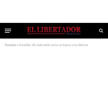
Portada
»
Amarilla: «El club está como un barco a la deriva»