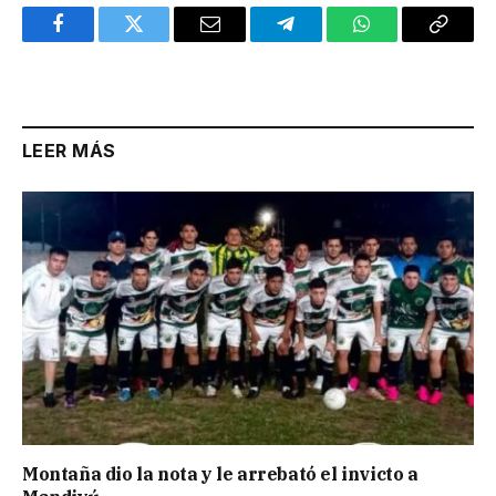
Facebook
Twitter
Email
Telegram
WhatsApp
Copy
Link
LEER MÁS
Montaña dio la nota y le arrebató el invicto a