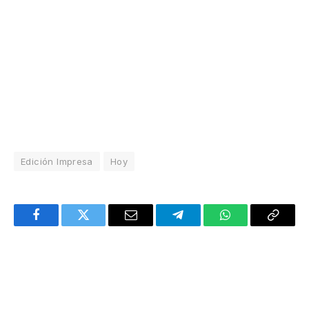
Edición Impresa
Hoy
Facebook
Twitter
Email
Telegram
WhatsApp
Copy
Link