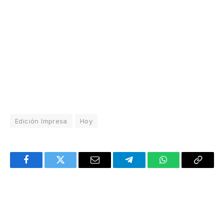
Edición Impresa
Hoy
Facebook
Twitter
Email
Telegram
WhatsApp
Copy
Link