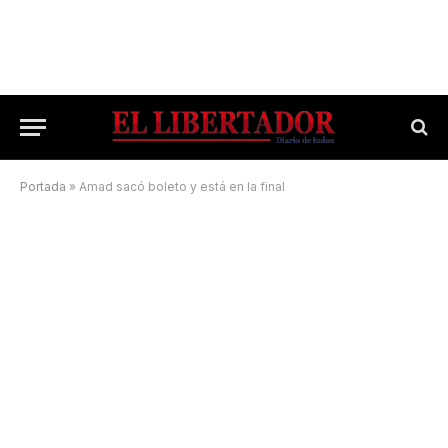
Portada
»
Amad sacó boleto y está en la final