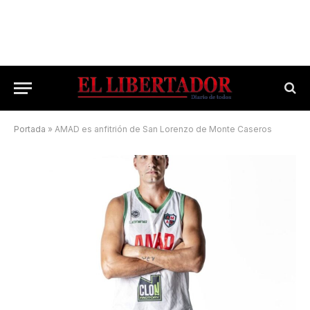
Portada
»
AMAD es anfitrión de San Lorenzo de Monte Caseros