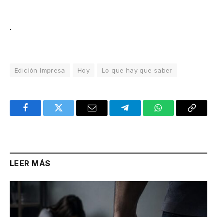
.
Edición Impresa
Hoy
Lo que hay que saber
Facebook
Twitter
Email
Telegram
WhatsApp
Copy
Link
LEER MÁS