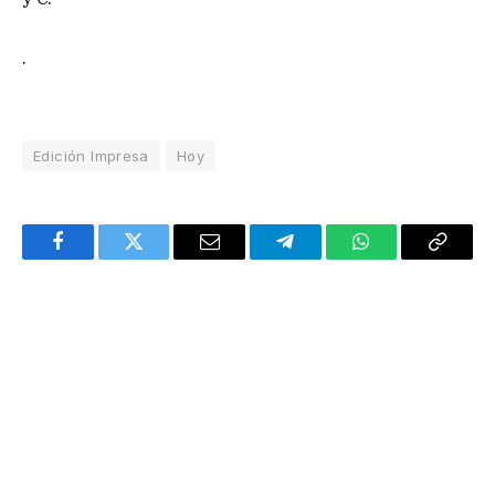
.
Edición Impresa
Hoy
Facebook
Twitter
Email
Telegram
WhatsApp
Copy
Link