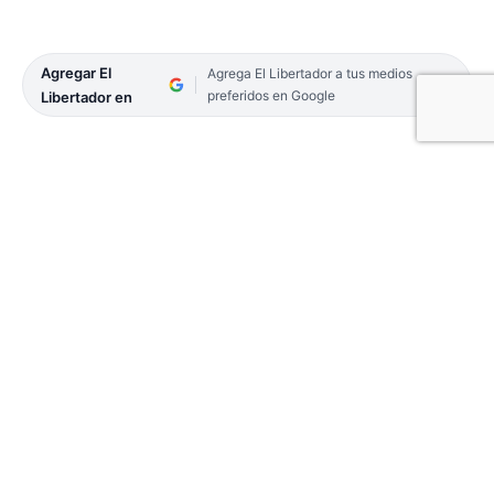
Agregar El
Agrega El Libertador a tus medios
preferidos en Google
Libertador en
Días atrás, una productora rural (M.I.N.) de Santo
Tomé había denunciado que le habían robado
«mágicamente» más de 150 animales de su
estancia. Sin embargo, en las últimas horas, la
productora, pasó de ser víctima a principal
sospechosa.