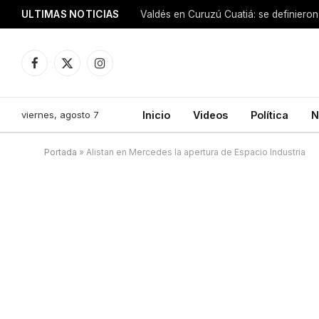
ULTIMAS NOTICIAS
Facebook
X
Instagram
(Twitter)
viernes, agosto 7
Inicio
Videos
Política
N
Portada
»
Alistan en Mercedes la apertura de Espacio Industria