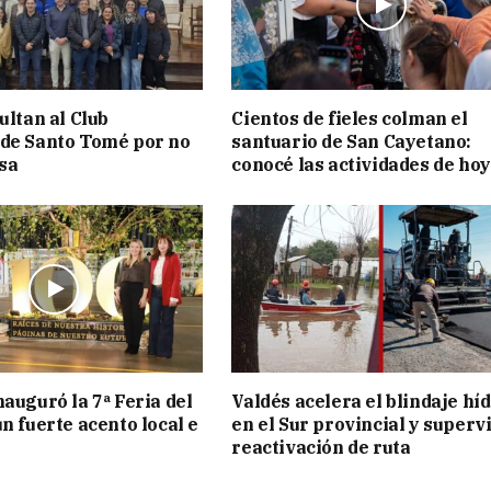
ultan al Club
Cientos de fieles colman el
de Santo Tomé por no
santuario de San Cayetano:
isa
conocé las actividades de hoy
nauguró la 7ª Feria del
Valdés acelera el blindaje hí
n fuerte acento local e
en el Sur provincial y superv
reactivación de ruta