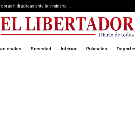
Valdés en Curuzú Cuatiá: se definieron obras hidráulicas ante la inminencia de El Niño
acionales
Sociedad
Interior
Policiales
Deporte