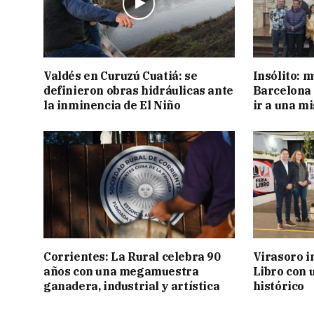
Valdés en Curuzú Cuatiá: se
Insólito: m
definieron obras hidráulicas ante
Barcelona 
la inminencia de El Niño
ir a una m
Corrientes: La Rural celebra 90
Virasoro i
años con una megamuestra
Libro con u
ganadera, industrial y artística
histórico