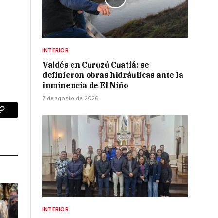
INTERIOR
Valdés en Curuzú Cuatiá: se
definieron obras hidráulicas ante la
inminencia de El Niño
7 de agosto de 2026
p
Copy
Link
INTERIOR