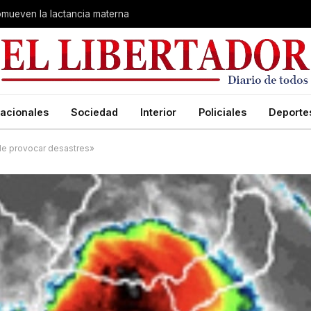
romueven la lactancia materna
acionales
Sociedad
Interior
Policiales
Deporte
 de provocar desastres»