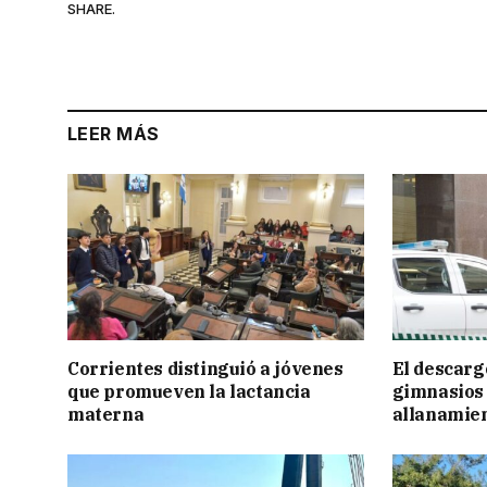
SHARE.
LEER MÁS
Corrientes distinguió a jóvenes
El descarg
que promueven la lactancia
gimnasios 
materna
allanamie