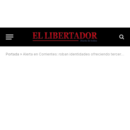
Portada
»
Alerta en Corrientes: roban identidades ofreciendo terceras dosis contra el Covid-19