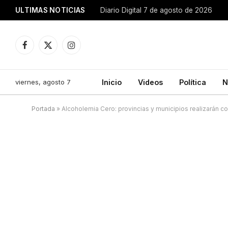
ULTIMAS NOTICIAS
Diario Digital 7 de agosto de 2026
Facebook
X
Instagram
(Twitter)
viernes, agosto 7
Inicio
Videos
Política
N
Portada
»
Alcoholemia Cero: provincias y municipios realizarán c