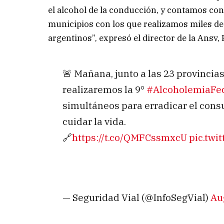
el alcohol de la conducción, y contamos con
municipios con los que realizamos miles de 
argentinos”, expresó el director de la Ansv,
🚨 Mañana, junto a las 23 provincia
realizaremos la 9°
#AlcoholemiaFe
simultáneos para erradicar el consu
cuidar la vida.
🔗
https://t.co/QMFCssmxcU
pic.twi
— Seguridad Vial (@InfoSegVial)
Au