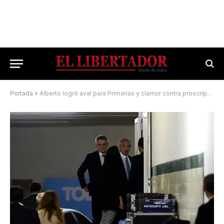
Portada
»
Alberto logró aval para Primarias y clamor contra proscripción de Cristina