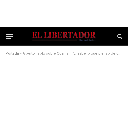
Portada
»
Alberto habló sobre Guzmán: “Él sabe lo que pienso de cómo lo hizo”