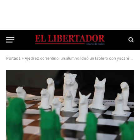
Portada
»
Ajedrez correntino: un alumno ideó un tablero con yacarés y carpinchos