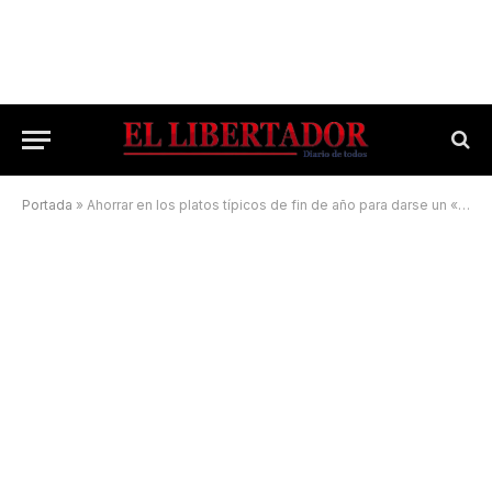
Portada
»
Ahorrar en los platos típicos de fin de año para darse un «gustito»