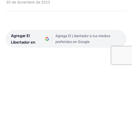
30 de diciembre de 2023
Agregar El
Agrega El Libertador a tus medios
preferidos en Google
Libertador en
El principal vector es el mosquito Aedes aegypti,
por lo que es vital tomar acciones preventivas
como utilizar repelente y no propiciar reservorios
de agua en los hogares, para evitar la propagación