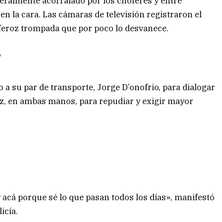
teralmente acorralado por los choferes y entre
n la cara. Las cámaras de televisión registraron el
eroz trompada que por poco lo desvanece.
/
o a su par de transporte, Jorge D’onofrio, para dialogar
az, en ambas manos, para repudiar y exigir mayor
 acá porque sé lo que pasan todos los días», manifestó
icía.