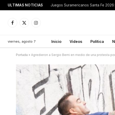
ULTIMAS NOTICIAS
Juegos Suramericanos Santa Fe 2026: 
Facebook
X
Instagram
(Twitter)
viernes, agosto 7
Inicio
Videos
Política
N
Portada
»
Agredieron a Sergio Berni en medio de una protesta por