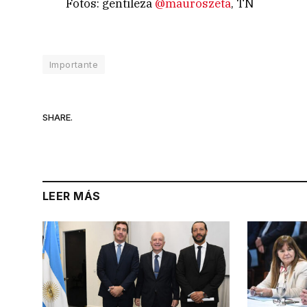
Fotos: gentileza
@mauroszeta
, TN
Importante
SHARE.
LEER MÁS