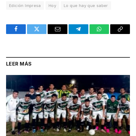
Edición Impresa
Hoy
Lo que hay que saber
Facebook
Twitter
Email
Telegram
WhatsApp
Copy
Link
LEER MÁS