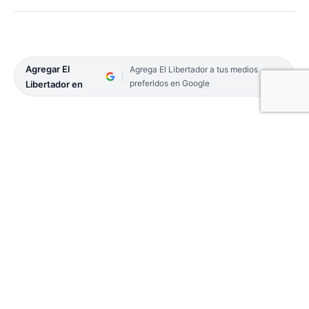
Agregar El
Agrega El Libertador a tus medios
preferidos en Google
Libertador en
Tras el último temporal del jueves, vecinos del
barrio Ponce difundieron imágenes de la situación
en la obra de la escuela. El subsecretario de
Infraestructura Escolar, Emilio Breard explicó que
los trabajos se encuentran en vigencia y adelantó