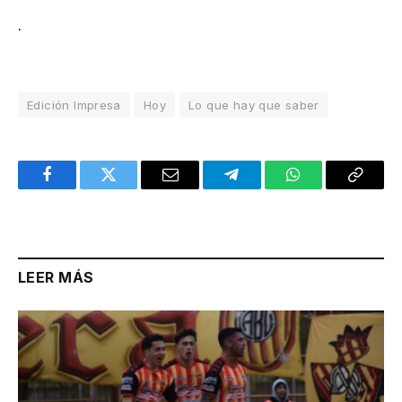
.
Edición Impresa
Hoy
Lo que hay que saber
Facebook
Twitter
Email
Telegram
WhatsApp
Copy
Link
LEER MÁS