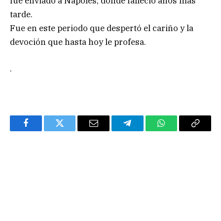
fue enviado a Nápoles, donde falleció años más
tarde.
Fue en este periodo que despertó el cariño y la
devoción que hasta hoy le profesa.
.
Facebook
Twitter
Email
Telegram
WhatsApp
Copy
Link