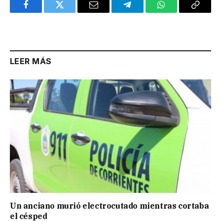
Facebook
Twitter
Email
Telegram
WhatsApp
Copy
Link
LEER MÁS
Un anciano murió electrocutado mientras cortaba
el césped