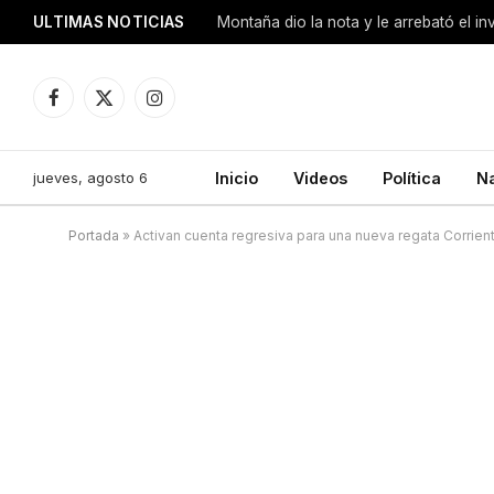
ULTIMAS NOTICIAS
Montaña dio la nota y le arrebató el i
Facebook
X
Instagram
(Twitter)
jueves, agosto 6
Inicio
Videos
Política
N
Portada
»
Activan cuenta regresiva para una nueva regata Corri