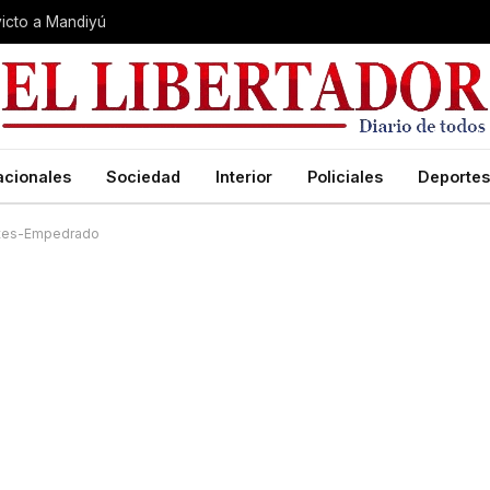
nvicto a Mandiyú
acionales
Sociedad
Interior
Policiales
Deportes
entes-Empedrado