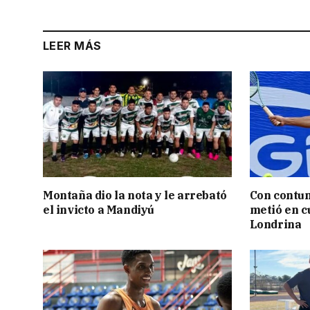
LEER MÁS
Montaña dio la nota y le arrebató
Con contun
el invicto a Mandiyú
metió en c
Londrina