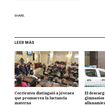
SHARE.
LEER MÁS
Corrientes distinguió a jóvenes
El descarg
que promueven la lactancia
gimnasios 
materna
allanamie