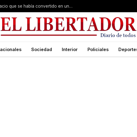
Barrio Hipódromo: recuperaron un espacio que se había convertido en un basural
acionales
Sociedad
Interior
Policiales
Deporte