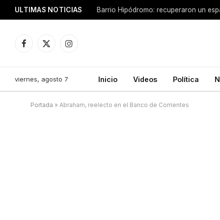
ULTIMAS NOTICIAS
Facebook
X
Instagram
(Twitter)
viernes, agosto 7
Inicio
Videos
Política
N
Portada
»
Abraham, reelecto en el Banco de Corrientes