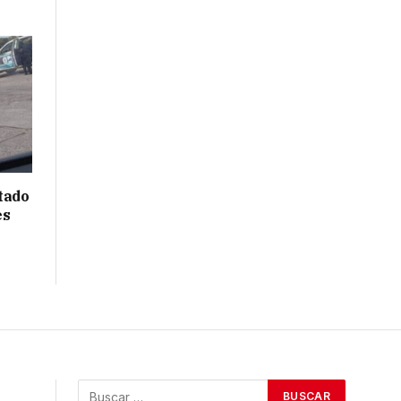
tado
es