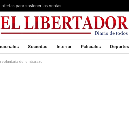
s ofertas para sostener las ventas
acionales
Sociedad
Interior
Policiales
Deportes
ón voluntaria del embarazo