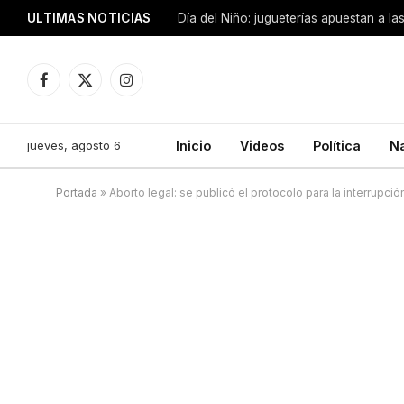
ULTIMAS NOTICIAS
Día del Niño: jugueterías apuestan a la
Facebook
X
Instagram
(Twitter)
jueves, agosto 6
Inicio
Videos
Política
N
Portada
»
Aborto legal: se publicó el protocolo para la interrupci