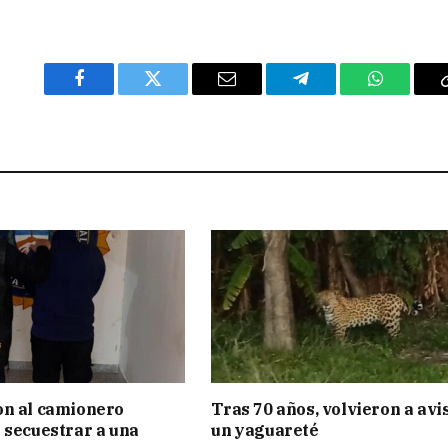
Facebook
Twitter
Email
Telegram
WhatsAp
on al camionero
Tras 70 años, volvieron a avi
 secuestrar a una
un yaguareté