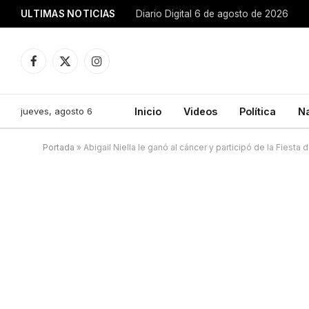
ULTIMAS NOTICIAS
Diario Digital 6 de agosto de 2026
Facebook
X
Instagram
(Twitter)
jueves, agosto 6
Inicio
Videos
Política
N
Portada
»
Abigail Niella le ganó al cáncer y participó de la Fiesta