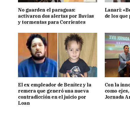
No guarden el paraguas:
Lanari: «B
activaron dos alertas por lluvias
de los que
y tormentas para Corrientes
El ex empleador de Benítez y la
Con la inn
remera que generó una nueva
como ejes, 
contradicción en el juicio por
Jornada Ar
Loan