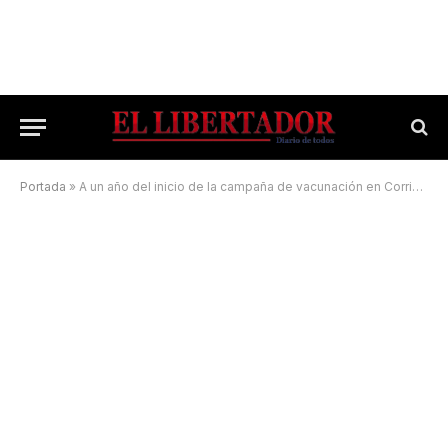
Portada
»
A un año del inicio de la campaña de vacunación en Corrientes