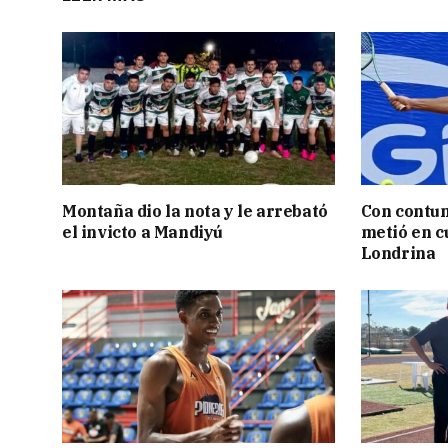
Montaña dio la nota y le arrebató
Con contun
el invicto a Mandiyú
metió en c
Londrina