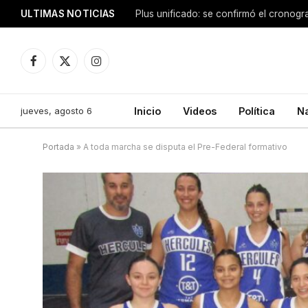
ULTIMAS NOTICIAS
Facebook
X
Instagram
(Twitter)
jueves, agosto 6
Inicio
Videos
Política
N
Portada
»
A toda marcha se disputa el Pre-Federal formativo