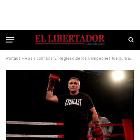
Portada
»
A sala colmada, El Regreso de los Campeones fue pura adrenalina