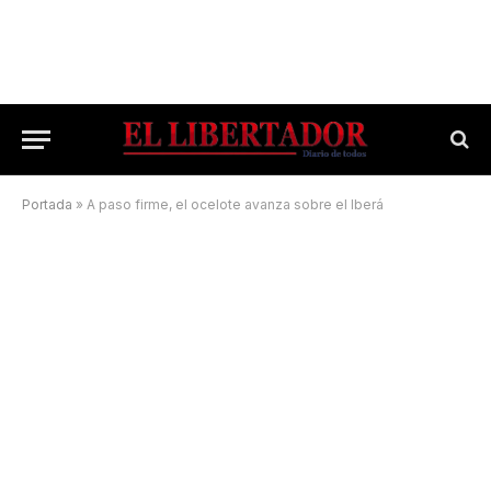
Portada
»
A paso firme, el ocelote avanza sobre el Iberá