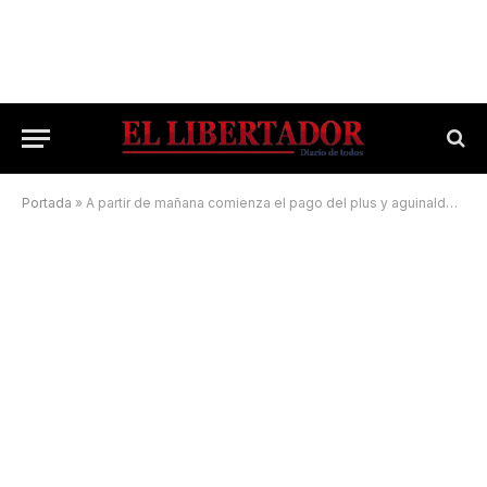
Portada
»
A partir de mañana comienza el pago del plus y aguinaldo para municipales