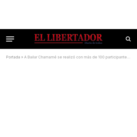
Portada
»
A Bailar Chamamé se realizó con más de 100 participantes y gran convocatoria