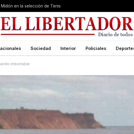
Midón en la selección de Tenis
acionales
Sociedad
Interior
Policiales
Deporte
cuerdo imborrable