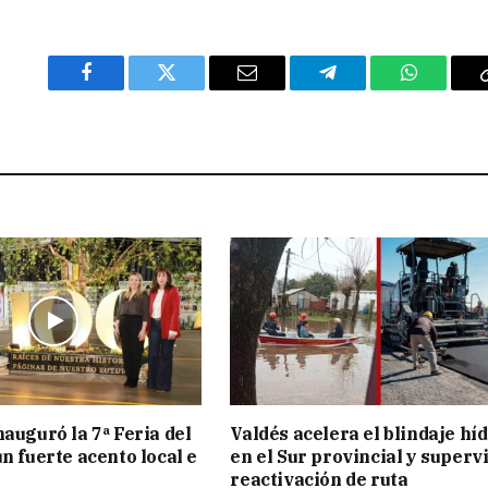
Facebook
Twitter
Email
Telegram
WhatsAp
nauguró la 7ª Feria del
Valdés acelera el blindaje hí
n fuerte acento local e
en el Sur provincial y superv
reactivación de ruta