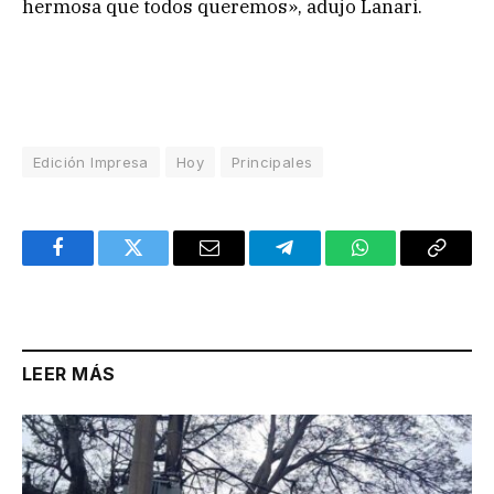
hermosa que todos queremos», adujo Lanari.
Edición Impresa
Hoy
Principales
Facebook
Twitter
Email
Telegram
WhatsApp
Copy
Link
LEER MÁS